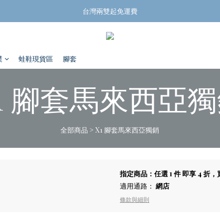
揪團買蛙鞋，折扣帶回家
台灣兩雙起免運費
揪團買蛙鞋，折扣帶回家
蹼
蛙鞋現貨區
腳套
1 腳套馬來西亞
全部商品
>
X1 腳套馬來西亞獨銷
指定商品：任選 1 件 即享 4 
適用通路：
網店
條款與細則