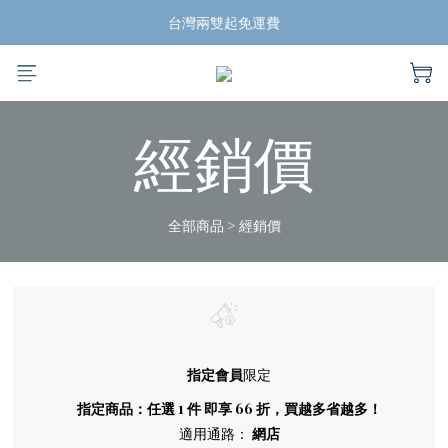
揪團買蛙鞋，折扣帶回家
台灣兩雙起免運費
揪團買蛙鞋，折扣帶回家
經銷價
全部商品
>
經銷價
指定會員
限定
指定商品：任選 1 件 即享 66 折，買越多省越多！
適用通路：
網店