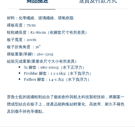
商品描述
送貨及付款方式
材料：化學纖維、玻璃纖維、環氧樹脂
裸板長度：75cm
蛙鞋總長度：82-86cm（依腳套尺寸有所差異）
板子寬度：20cm
板子折角角度 ：26°
裸板重量(單腳)：260-320g
組裝完成重量(重量依尺寸大小有所差異）
X1 腳套：980-1160g（水下正浮力）
Problue 腳套：1.3-1.6kg（水下負浮力）
Pathos 腳套：1.4-1.7kg（水下負浮力）
普魯士藍的玻纖蛙鞋結合了藝術創作與航太科技製程技術，將圖案一
體成型結合在板子上，使產品能夠集結輕量化、高效率、耐久不褪色
及刮傷不掉色等優點。