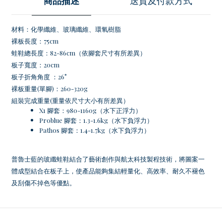
商品描述
送貨及付款方式
材料：化學纖維、玻璃纖維、環氧樹脂
裸板長度：75cm
蛙鞋總長度：82-86cm（依腳套尺寸有所差異）
板子寬度：20cm
板子折角角度 ：26°
裸板重量(單腳)：260-320g
組裝完成重量(重量依尺寸大小有所差異）
X1 腳套：980-1160g（水下正浮力）
Problue 腳套：1.3-1.6kg（水下負浮力）
Pathos 腳套：1.4-1.7kg（水下負浮力）
普魯士藍的玻纖蛙鞋結合了藝術創作與航太科技製程技術，將圖案一
體成型結合在板子上，使產品能夠集結輕量化、高效率、耐久不褪色
及刮傷不掉色等優點。