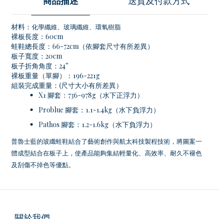
商品描述
送貨及付款方式
材料：
化學纖維、玻璃纖維、環氧樹脂
裸板長度：60cm
蛙鞋總長度：66-72cm（依腳套尺寸有所差異）
板子寬度：20cm
板子折角角度：24°
裸板重量（單腳）：196-221g
組裝完成重量：(尺寸大小有所差異）
X1 腳套：736-978g（水下正浮力）
Problue 腳套：1.1-1.4kg（水下負浮力）
Pathos 腳套：1.2-1.6kg（水下負浮力）
普魯士藍的玻纖蛙鞋結合了藝術創作與航太科技製程技術，將圖案一
體成型結合在板子上，使產品能夠集結輕量化、高效率、耐久不褪色
及刮傷不掉色等優點。
關於我們