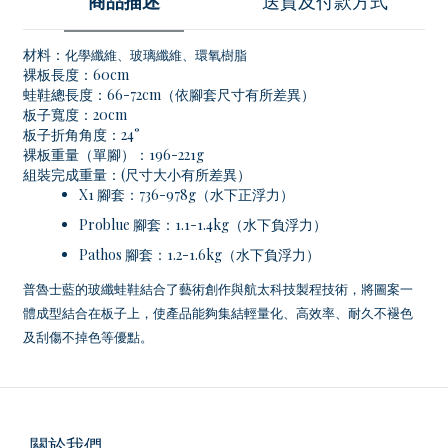
商品描述
送貨及付款方式
材料：
化學纖維、玻璃纖維、環氧樹脂
裸板長度：60cm
蛙鞋總長度：66-72cm（依腳套尺寸有所差異）
板子寬度：20cm
板子折角角度：24°
裸板重量（單腳）：196-221g
組裝完成重量：(尺寸大小有所差異）
X1 腳套：736-978g（水下正浮力）
Problue 腳套：1.1-1.4kg（水下負浮力）
Pathos 腳套：1.2-1.6kg（水下負浮力）
普魯士藍的玻纖蛙鞋結合了藝術創作與航太科技製程技術，將圖案一
體成型結合在板子上，使產品能夠集結輕量化、高效率、耐久不褪色
及刮傷不掉色等優點。
關於我們