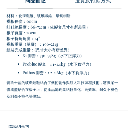
商品描述
送貨及付款方式
材料：
化學纖維、玻璃纖維、環氧樹脂
裸板長度：60cm
蛙鞋總長度：66-72cm（依腳套尺寸有所差異）
板子寬度：20cm
板子折角角度：24°
裸板重量（單腳）：196-221g
組裝完成重量：(尺寸大小有所差異）
X1 腳套：736-978g（水下正浮力）
Problue 腳套：1.1-1.4kg（水下負浮力）
Pathos 腳套：1.2-1.6kg（水下負浮力）
普魯士藍的玻纖蛙鞋結合了藝術創作與航太科技製程技術，將圖案一
體成型結合在板子上，使產品能夠集結輕量化、高效率、耐久不褪色
及刮傷不掉色等優點。
關於我們