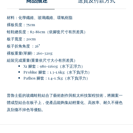
商品描述
送貨及付款方式
材料：化學纖維、玻璃纖維、環氧樹脂
裸板長度：75cm
蛙鞋總長度：82-86cm（依腳套尺寸有所差異）
板子寬度：20cm
板子折角角度 ：26°
裸板重量(單腳)：260-320g
組裝完成重量(重量依尺寸大小有所差異）
X1 腳套：980-1160g（水下正浮力）
Problue 腳套：1.3-1.6kg（水下負浮力）
Pathos 腳套：1.4-1.7kg（水下負浮力）
普魯士藍的玻纖蛙鞋結合了藝術創作與航太科技製程技術，將圖案一
體成型結合在板子上，使產品能夠集結輕量化、高效率、耐久不褪色
及刮傷不掉色等優點。