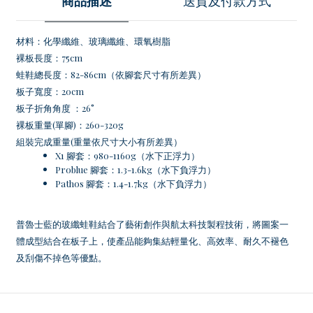
商品描述
送貨及付款方式
材料：化學纖維、玻璃纖維、環氧樹脂
裸板長度：75cm
蛙鞋總長度：82-86cm（依腳套尺寸有所差異）
板子寬度：20cm
板子折角角度 ：26°
裸板重量(單腳)：260-320g
組裝完成重量(重量依尺寸大小有所差異）
X1 腳套：980-1160g（水下正浮力）
Problue 腳套：1.3-1.6kg（水下負浮力）
Pathos 腳套：1.4-1.7kg（水下負浮力）
普魯士藍的玻纖蛙鞋結合了藝術創作與航太科技製程技術，將圖案一
體成型結合在板子上，使產品能夠集結輕量化、高效率、耐久不褪色
及刮傷不掉色等優點。