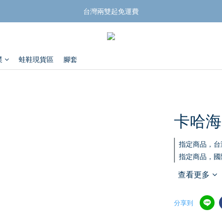
揪團買蛙鞋，折扣帶回家
台灣兩雙起免運費
揪團買蛙鞋，折扣帶回家
蹼
蛙鞋現貨區
腳套
卡哈海
指定商品，台
指定商品，國
查看更多
分享到