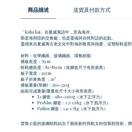
商品描述
送貨及付款方式
「Kaha Kai」在夏威夷語中，意為海岸。
那是海與陸的交會處，也是靈魂與自然對話的起點。
靈感來自夏威夷古老文化中對海的敬畏與熱愛，這雙蛙鞋是對
材料：化學纖維、玻璃纖維、環氧樹脂
裸板長度：75cm
蛙鞋總長度：82-86cm（依腳套尺寸有所差異）
板子寬度：20cm
板子折角角度 ：26°
裸板重量(單腳)：260-320g
組裝完成重量(重量依尺寸大小有所差異）
X1 腳套：980-1160g（水下正浮力）
Problue 腳套：1.3-1.6kg（水下負浮力）
Pathos 腳套：1.4-1.7kg（水下負浮力）
普魯士藍的玻纖蛙鞋結合了藝術創作與航太科技製程技術，將