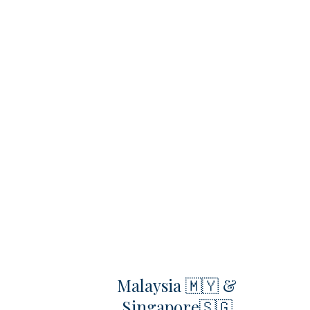
Malaysia 🇲🇾 &
Singapore🇸🇬