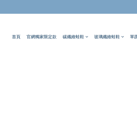
首頁
官網獨家限定款
碳纖維蛙鞋
玻璃纖維蛙鞋
單