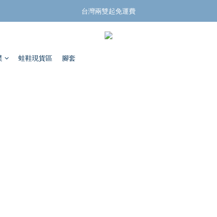
揪團買蛙鞋，折扣帶回家
台灣兩雙起免運費
揪團買蛙鞋，折扣帶回家
蹼
蛙鞋現貨區
腳套